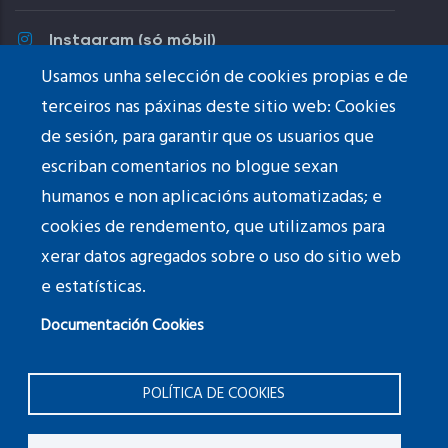
Instagram (só móbil)
Usamos unha selección de cookies propias e de
Youtube
terceiros nas páxinas deste sitio web: Cookies
de sesión, para garantir que os usuarios que
TikTok
escriban comentarios no blogue sexan
humanos e non aplicacións automatizadas; e
cookies de rendemento, que utilizamos para
xerar datos agregados sobre o uso do sitio web
Fotografías do
banner
: © Paula Franco
e estatísticas.
Documentación Cookies
Calquera persoa retratada nas fotografías que se
publican neste sitio web, a pesar de ter asinado o
POLÍTICA DE COOKIES
correspondente formulario de autorización do uso da
imaxe persoal polo centro, pode solicitar a retirada de