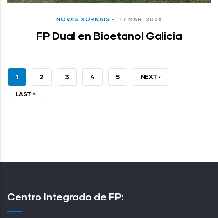
NOVAS XORNAIS
-
17 MAR, 2026
FP Dual en Bioetanol Galicia
PÁXINA
1
PAGE
2
PAGE
3
PAGE
4
PAGE
5
PÁXINA
NEXT ›
ACTUAL
SEGUINTE
LAST
LAST »
PAGE
Centro Integrado de FP: