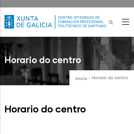
Ir
o
contido
principal
Horario do centro
Inicio
Horario do centro
-
Horario do centro