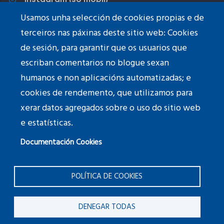
Usamos unha selección de cookies propias e de
Youtube
terceiros nas páxinas deste sitio web: Cookies
de sesión, para garantir que os usuarios que
TikTok
escriban comentarios no blogue sexan
humanos e non aplicacións automatizadas; e
cookies de rendemento, que utilizamos para
xerar datos agregados sobre o uso do sitio web
Fotografías do
banner
: © Paula Franco
e estatísticas.
Documentación Cookies
Calquera persoa retratada nas fotografías que se
publican neste sitio web, a pesar de ter asinado o
POLÍTICA DE COOKIES
correspondente formulario de autorización do uso da
imaxe persoal polo centro, pode solicitar a retirada de
DENEGAR TODAS
calquera fotografía publicada neste sitio web