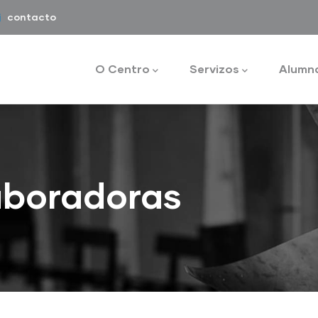
contacto
Main
navigation
O Centro
Servizos
Alumn
aboradoras