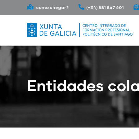
Ir
como chegar?
(+34) 881 867 601
o
contido
principal
Entidades col