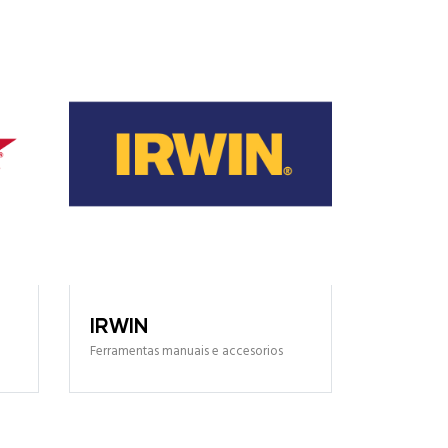
DeWal
Ferramentas
profesionai
IRWIN
Ferramentas manuais e accesorios