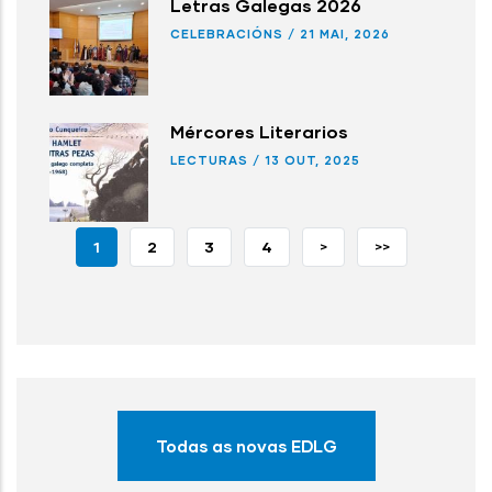
Letras Galegas 2026
CELEBRACIÓNS
/
21 MAI, 2026
Mércores Literarios
LECTURAS
/
13 OUT, 2025
PÁXINA
1
PAGE
2
PAGE
3
PAGE
4
PÁXINA
>
LAST
>>
ACTUAL
SEGUINTE
PAGE
Todas as novas EDLG