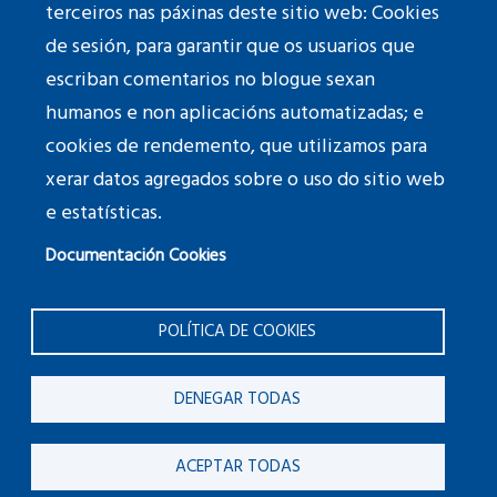
Youtube
terceiros nas páxinas deste sitio web: Cookies
de sesión, para garantir que os usuarios que
TikTok
escriban comentarios no blogue sexan
humanos e non aplicacións automatizadas; e
cookies de rendemento, que utilizamos para
xerar datos agregados sobre o uso do sitio web
Fotografías do
banner
: © Paula Franco
e estatísticas.
Documentación Cookies
Calquera persoa retratada nas fotografías que se
publican neste sitio web, a pesar de ter asinado o
POLÍTICA DE COOKIES
correspondente formulario de autorización do uso da
imaxe persoal polo centro, pode solicitar a retirada de
DENEGAR TODAS
calquera fotografía publicada neste sitio web
mediante a cumplimentación do seguinte
ACEPTAR TODAS
FORMULARIO