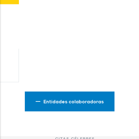
FACOM
Ferramentas manuais profesionais
Entidades colaboradoras