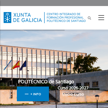
Ir
o
contido
principal
POLITÉCNICO de Santiago
Curso 2026-2027
Inicio curso
+ INFO