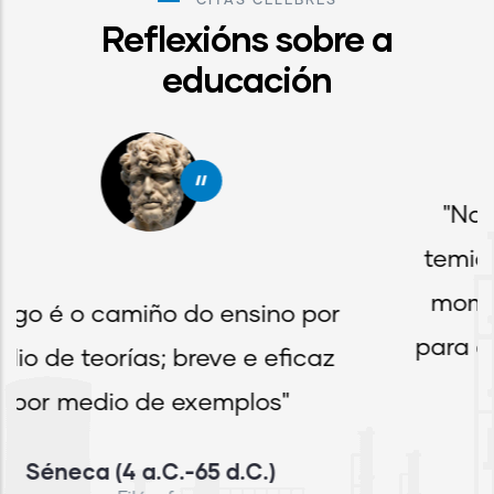
CITAS CÉLEBRES
Reflexións sobre a
educación
"
"Nada neste mundo debe ser
temido... só entendido. Agora é 
momento de comprender máis,
 por
para que podamos temer menos.
caz
Marie Curie (1867-1934)
Física e química polaca