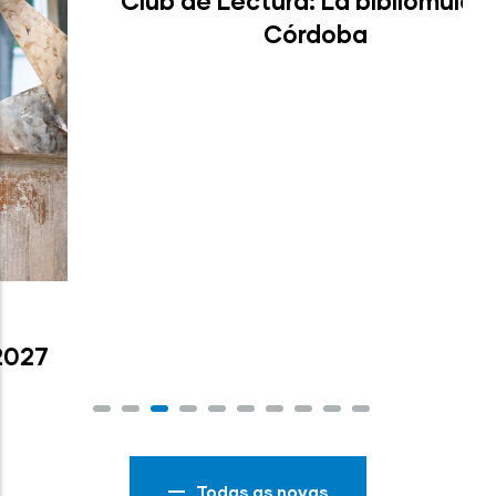
BRÉTEMA
-
03 JUL, 2026
Club de Lectura: La bibliomula de
Córdoba