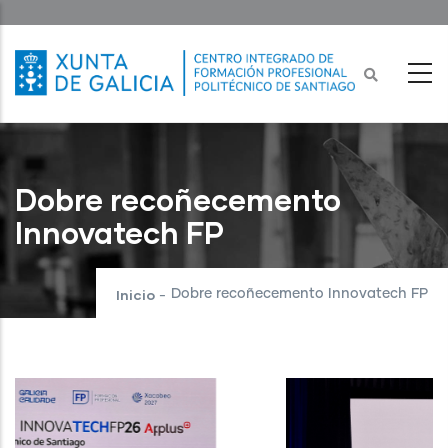
Ir
o
contido
principal
Dobre recoñecemento
Innovatech FP
Inicio
Dobre recoñecemento Innovatech FP
-