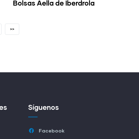
Bolsas Aella de Iberdrola
XINA
LAST
>>
GUINTE
PAGE
es
Síguenos
Facebook