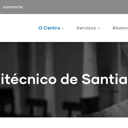
contacto
Main
navigation
O Centro
Servizos
Alumn
itécnico de Santi