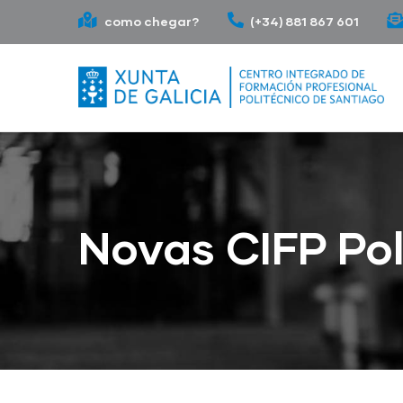
Ir
como chegar?
(+34) 881 867 601
o
contido
principal
Novas CIFP Pol