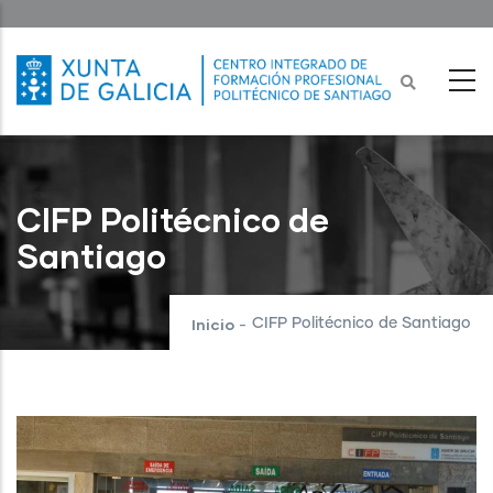
Ir
o
contido
principal
CIFP Politécnico de
Santiago
Inicio
CIFP Politécnico de Santiago
-