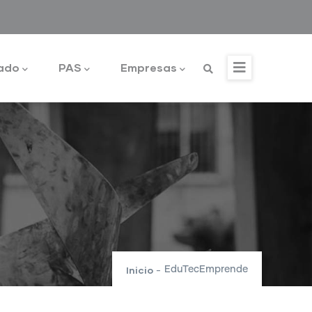
ado
PAS
Empresas
Inicio
EduTecEmprende
-