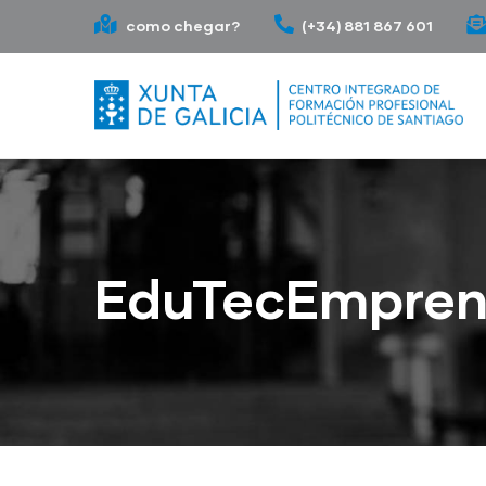
Ir
como chegar?
(+34) 881 867 601
o
contido
principal
EduTecEmpre